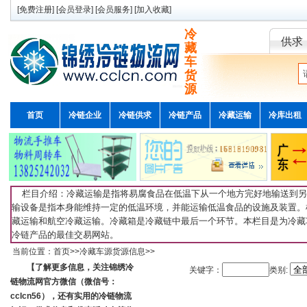
[
免费注册
] [
会员登录
] [
会员服务
] [
加入收藏
]
冷
供求
藏
车
货
源
首页
冷链企业
冷链供求
冷链产品
冷藏运输
冷库出租
栏目介绍：冷藏运输是指将易腐食品在低温下从一个地方完好地输送到另
输设备是指本身能维持一定的低温环境，并能运输低温食品的设施及装置。
藏运输和航空冷藏运输。冷藏箱是冷藏链中最后一个环节。本栏目是为冷藏
冷链产品的最佳交易网站。
当前位置：
首页
>>
冷藏车源货源信息
>>
【了解更多信息，关注锦绣冷
关键字：
类别:
链物流网官方微信（微信号：
cclcn56），还有实用的冷链物流