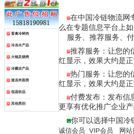
在中国冷链物流网
么在专题信息平台上如
畜禽冷鲜肉
服务、推荐服务、付
冷冻水产品
推荐服务：让您的信
火锅及烧烤
红显示，效果大约是正
冷藏农产品
热门服务：让您的信
速冻米面类
红显示，效果大约是正
低温饮品
付费发布：发布信
其他类别
更享有优化推广企业
你可以选择中国冷
诚信会员
VIP会员
网站