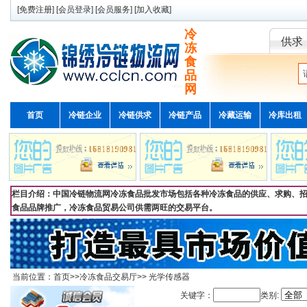
[
免费注册
] [
会员登录
] [
会员服务
] [
加入收藏
]
冷
供求
冻
食
品
网
首页
冷链企业
冷链供求
冷链产品
冷藏运输
冷库出租
栏目介绍：中国冷链物流网冷冻食品批发市场包括各种冷冻食品的供应、求购、招
食品品牌推广，冷冻食品贸易公司供需两旺的交易平台。
当前位置：
首页
>>
冷冻食品交易厅
>>
光学传感器
关键字：
类别: