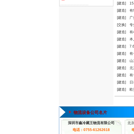
[建造]
1
[建造]
有
[建造]
广
[交换]
专
[建造]
有
[建造]
本
[建造]
7
[建造]
有
[建造]
山
[建造]
北
[建造]
有
[建造]
日
[建造]
欧
物流设备公司名片
深圳市鑫冷藏王物流有限公司
北
电话：0755-61262618
电