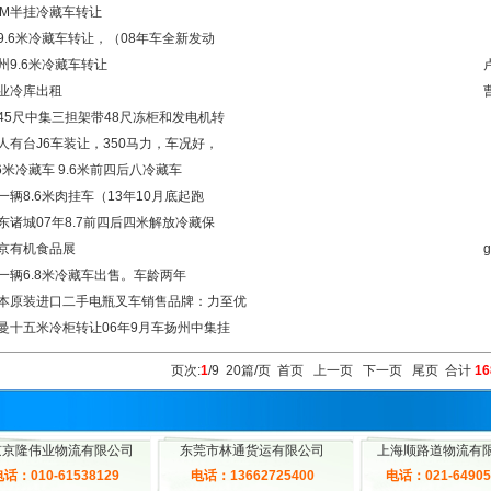
5M半挂冷藏车转让
9.6米冷藏车转让，（08年车全新发动
州9.6米冷藏车转让
业冷库出租
45尺中集三担架带48尺冻柜和发电机转
人有台J6车装让，350马力，车况好，
.6米冷藏车 9.6米前四后八冷藏车
一辆8.6米肉挂车（13年10月底起跑
东诸城07年8.7前四后四米解放冷藏保
京有机食品展
g
一辆6.8米冷藏车出售。车龄两年
本原装进口二手电瓶叉车销售品牌：力至优
曼十五米冷柜转让06年9月车扬州中集挂
页次:
1
/9 20篇/页
首页
上一页
下一页
尾页
合计
16
京京隆伟业物流有限公司
东莞市林通货运有限公司
上海顺路道物流有
话：010-61538129
电话：13662725400
电话：021-64905