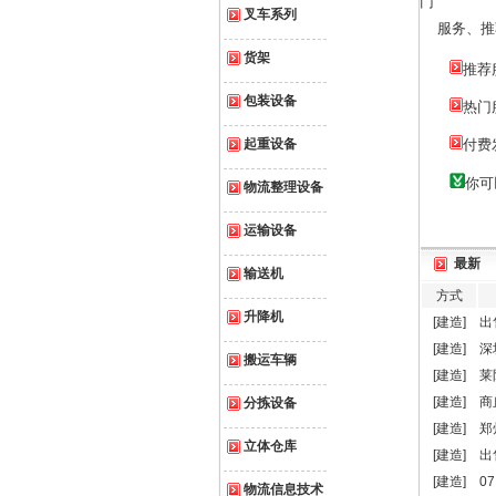
门
叉车系列
服务、推荐
货架
推荐
包装设备
热门
起重设备
付费
你可
物流整理设备
运输设备
最新
输送机
方式
升降机
[建造]
出
[建造]
深
搬运车辆
[建造]
莱
[建造]
商
分拣设备
[建造]
郑
立体仓库
[建造]
出
[建造]
0
物流信息技术