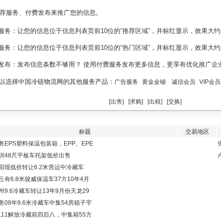
服务、付费发布来推广您的信息。
服务：让您的信息位于信息列表页前10位的“推荐区域”，并标红显示，效果大约
服务：让您的信息位于信息列表页前10位的“热门区域”，并标红显示，效果大约
发布：发布信息条数不够用？ 使用付费服务发布更多信息，更享有优化推广企
以选择中国冷链物流网的其他服务产品：
广告服务
黄金金铺
诚信会员
VIP会员
[
出售
]
[
求购
]
[
出租
]
[
交换
]
标题
交易地区
售EPS塑料保温包装箱，EPP、EPE
圳48尺平板车托架低价出售
阳现低价转让6.2米营运中冷藏车
丘有6.8米骏威保温车37方10年4月
州9.6冷藏车转让13年9月份天龙29
售08年9.6米冷藏车中集54房箱子宇
7.11解放冷藏前四后八，中集箱55方