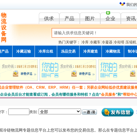
我们
物
供求
产品
图片
企业
资讯
流
设
备
网
热门关键字：
冷库
冷藏车
冷凝器
冷却塔
压缩机
链产品
冷藏运输
冷库出租
冻品交易
冷库建造
冷藏物流
制冷
或企业管理软件（OA、CRM、ERP、HRM）任一套；另获企业网站低价优质建设服
业会员后台才能查看或订阅，会员有哪些服务和特权？点击“
会员服务
”和“
帮助中
键字：
类别:
国冷链物流网专题信息平台上您可以发布您的交易信息。那么在专题信息平台