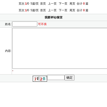
页次:
1
/0 5篇/页
首页
上一页
下一页
尾页
合计
0
篇
页次:
1
/0 5篇/页
首页
上一页
下一页
尾页
合计
0
篇
我要评论/留言
姓名:
可不填
内容:
*