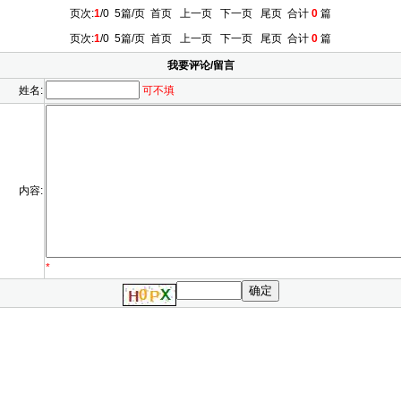
页次:
1
/0 5篇/页
首页
上一页
下一页
尾页
合计
0
篇
页次:
1
/0 5篇/页
首页
上一页
下一页
尾页
合计
0
篇
我要评论/留言
姓名:
可不填
内容:
*