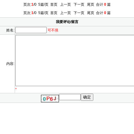
页次:
1
/0 5篇/页
首页
上一页
下一页
尾页
合计
0
篇
页次:
1
/0 5篇/页
首页
上一页
下一页
尾页
合计
0
篇
我要评论/留言
姓名:
可不填
内容:
*